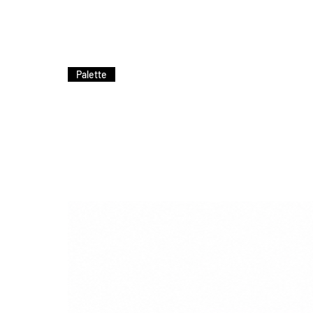
Velouté et intensément hyd
Palette