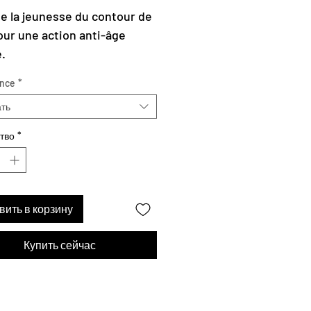
цена
e la jeunesse du contour de
pour une action anti-âge
e.
nce
*
ть
тво
*
вить в корзину
Купить сейчас