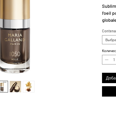
Sublim
l’oeil 
global
Contena
Выбра
Количес
Доба