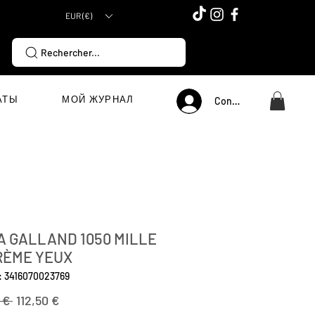
EUR (€)
Rechercher...
АТЫ
МОЙ ЖУРНАЛ
Connexion
A GALLAND 1050 MILLE
RÈME YEUX
: 3416070023769
Обычная
Спеццена
 € 
112,50 €