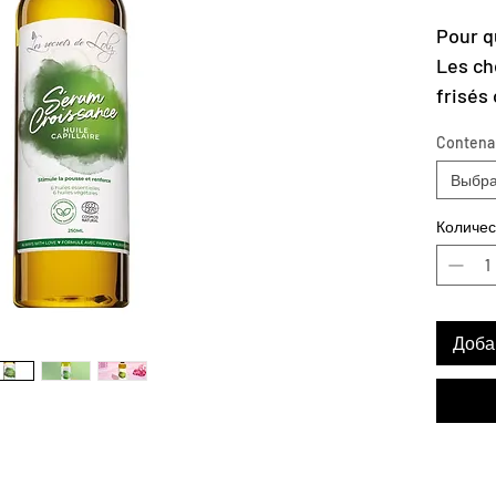
Pour q
Les ch
frisés
Les bé
Contena
Formul
Выбра
renfor
racine
Количес
Emball
Certif
Vegan
Доба