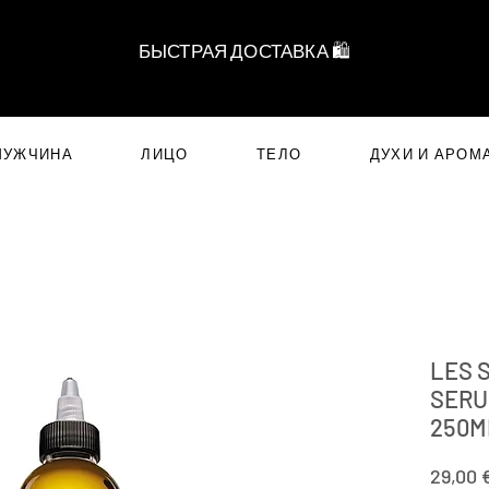
БЫСТРАЯ ДОСТАВКА 🛍️
МУЖЧИНА
ЛИЦО
ТЕЛО
ДУХИ И АРОМ
LES 
SERU
250M
29,00 