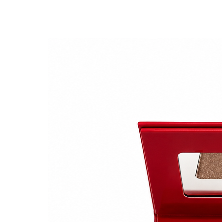
La liste des ingrédients ent
modifications. Nous vous cons
les ingrédients sont adaptés