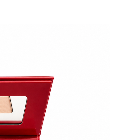
ly peut être soumise à des
lage afin de vous assurer que