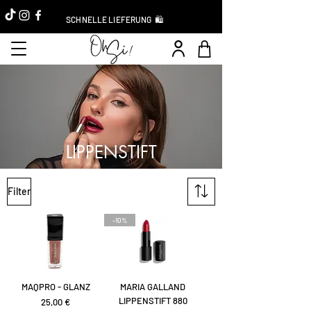
SCHNELLE LIEFERUNG 🛍️
LIPPENSTIFT
Filter
-10%
MAQPRO - GLANZ
MARIA GALLAND
LIPPENSTIFT 880
Preis
25,00 €