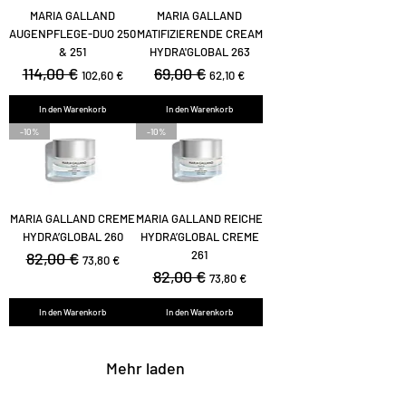
MARIA GALLAND
MARIA GALLAND
AUGENPFLEGE-DUO 250
MATIFIZIERENDE CREAM
& 251
HYDRA'GLOBAL 263
Standardpreis
114,00 €
Sale-Preis
Standardpreis
69,00 €
Sale-Preis
102,60 €
62,10 €
In den Warenkorb
In den Warenkorb
-10%
-10%
MARIA GALLAND CREME
MARIA GALLAND REICHE
HYDRA’GLOBAL 260
HYDRA’GLOBAL CREME
261
Standardpreis
82,00 €
Sale-Preis
73,80 €
Standardpreis
82,00 €
Sale-Preis
73,80 €
In den Warenkorb
In den Warenkorb
Mehr laden