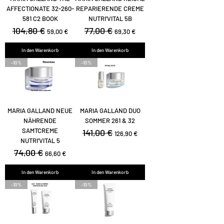
AFFECTIONATE 32-260-
REPARIERENDE CREME
581 C2 BOOK
NUTRI’VITAL 5B
Standardpreis
104,80 €
Sale-Preis
Standardpreis
77,00 €
Sale-Preis
59,00 €
69,30 €
In den Warenkorb
In den Warenkorb
-10%
-10%
MARIA GALLAND NEUE
MARIA GALLAND DUO
NÄHRENDE
SOMMER 261 & 32
SAMTCREME
Standardpreis
141,00 €
Sale-Preis
126,90 €
NUTRI’VITAL 5
Standardpreis
74,00 €
Sale-Preis
66,60 €
In den Warenkorb
In den Warenkorb
-10%
-10%