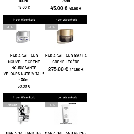
100ML
75ml
Preis
Standardpreis
45,00 €
Sale-Preis
19,00 €
40,50 €
In den Warenkorb
In den Warenkorb
-10%
-10%
MARIA GALLAND
MARIA GALLAND 1062 LA
NOUVELLE CREME
CREME LÉGÈRE
NOURISSANTE
Standardpreis
275,00 €
Sale-Preis
247,50 €
VELOURS NUTRI’VITAL 5
- 30ml
Preis
50,00 €
In den Warenkorb
In den Warenkorb
Exclusif
-10%
MARIA GALLAND THE
MARIA GALLAND REICHE