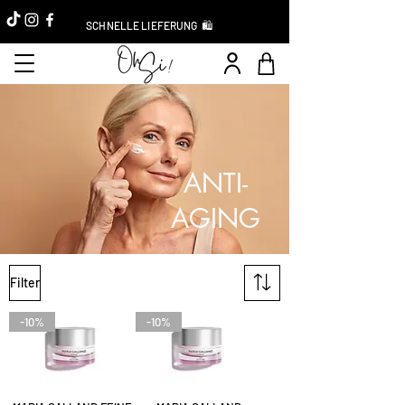
SCHNELLE LIEFERUNG 🛍️
ANTI-
AGING
Filter
-10%
-10%