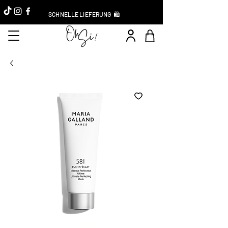
SCHNELLE LIEFERUNG 🛍️
Sofort-Rabatt -10 %