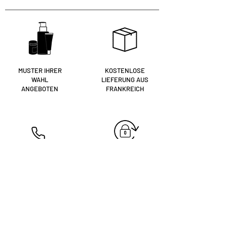
MUSTER IHRER
KOSTENLOSE
WAHL
LIEFERUNG AUS
ANGEBOTEN
FRANKREICH
UNSERE
SICHERE
KOSMETIKERINNEN
BEZAHLUNG
ZU IHREN DIENSTEN
+33 4 74 68 13 61
Sind Sie
Eingetragen?