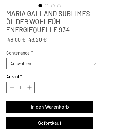
MARIA GALLAND SUBLIMES
ÖL DER WOHLFÜHL-
ENERGIEQUELLE 934
Standardpreis
Sale-
 48,00 € 
43,20 €
Preis
Contenance
*
Anzahl
*
In den Warenkorb
Sofortkauf