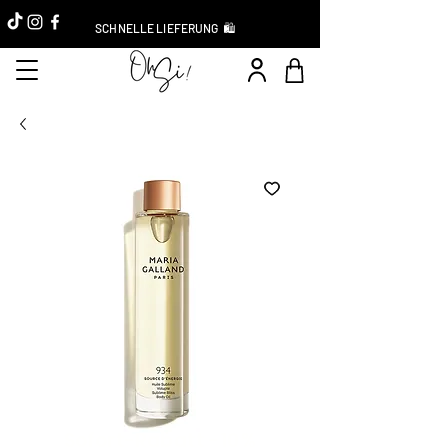
SCHNELLE LIEFERUNG 🛍️
Sofort-Rabatt -10 %