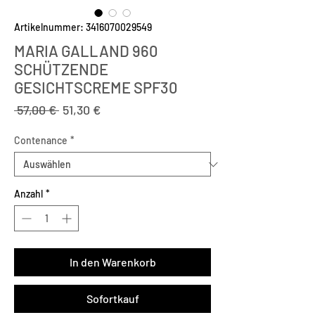
Artikelnummer: 3416070029549
MARIA GALLAND 960
SCHÜTZENDE
GESICHTSCREME SPF30
Standardpreis
Sale-
 57,00 € 
51,30 €
Preis
Contenance
*
Anzahl
*
In den Warenkorb
Sofortkauf