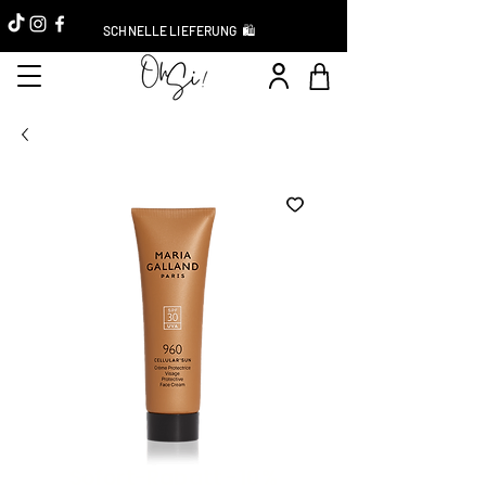
SCHNELLE LIEFERUNG 🛍️
Sofort-Rabatt -10 %