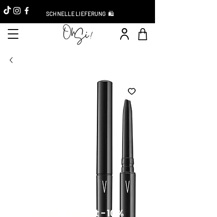
SCHNELLE LIEFERUNG 🛍️
Sofort-Rabatt -10 %