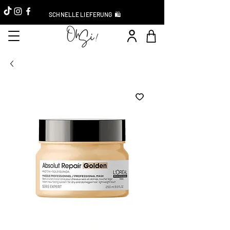
SCHNELLE LIEFERUNG 🛍️
Sofort-Rabatt -10 %