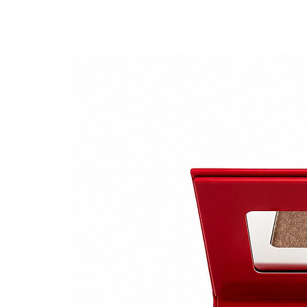
Soin des ongles :
La crème
naturels ou portant du ve
apparence saine.
En fin de compte, le choix 
matière de parfum, de textu