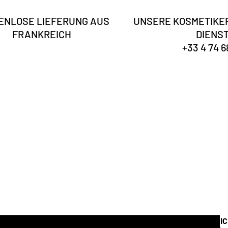
ENLOSE LIEFERUNG AUS
UNSERE KOSMETIKER
FRANKREICH
DIENS
+33 4 74 6
Sind Sie
Eingetragen
Erhalten Sie unsere News & Tipps
ein
I