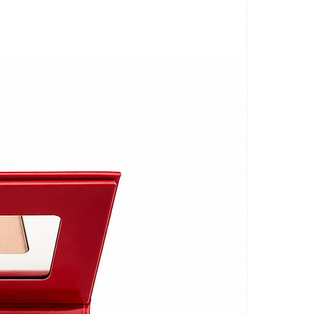
s ongles, qu'ils soient
ratés et en favorisant une
éférences personnelles en