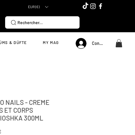
EUR (€)
Rechercher...
ÜMS & DÜFTE
MY MAG
Connexion
GO NAILS - CREME
S ET CORPS
IOSHKA 300ML
Preis
€