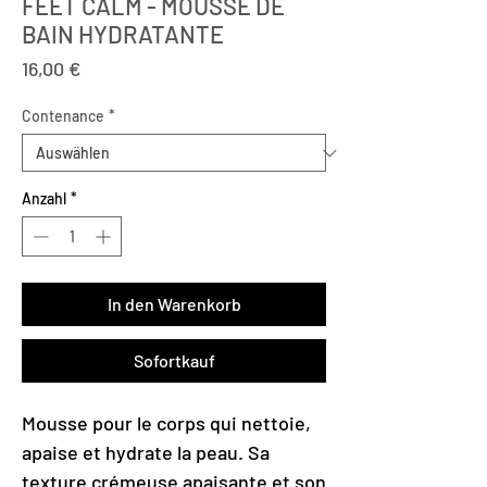
FEET CALM - MOUSSE DE
BAIN HYDRATANTE
Preis
16,00 €
Contenance
*
Anzahl
*
In den Warenkorb
Sofortkauf
Mousse pour le corps qui nettoie,
apaise et hydrate la peau. Sa
texture crémeuse apaisante et son