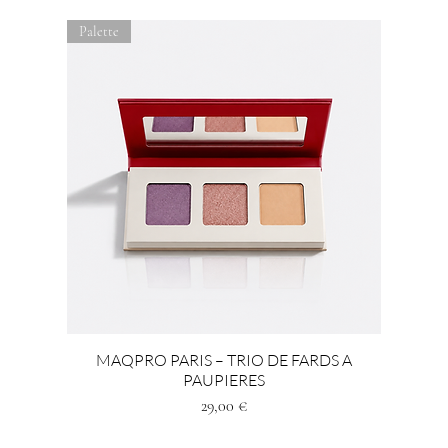
Palette
MAQPRO PARIS – TRIO DE FARDS A
PAUPIERES
Preis
29,00 €