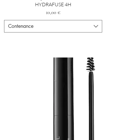
HYDRAFUSE 4H
Preis
10,00 €
Contenance