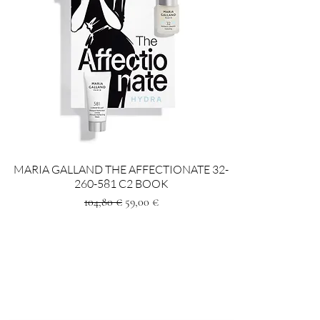
MARIA GALLAND THE AFFECTIONATE 32-
260-581 C2 BOOK
Standardpreis
Sale-Preis
104,80 €
59,00 €