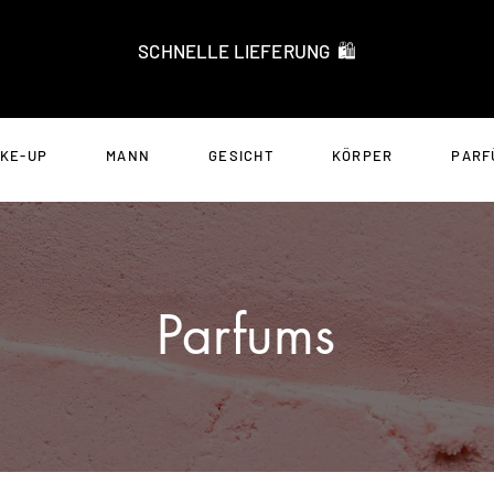
SCHNELLE LIEFERUNG 🛍️
KE-UP
MANN
GESICHT
KÖRPER
PARF
Parfums