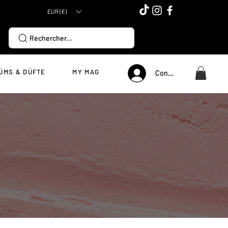
EUR (€)
Rechercher...
ÜMS & DÜFTE
MY MAG
Connexion