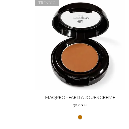
TRENDIG
MAQPRO - FARD A JOUES CREME
Preis
30,00 €