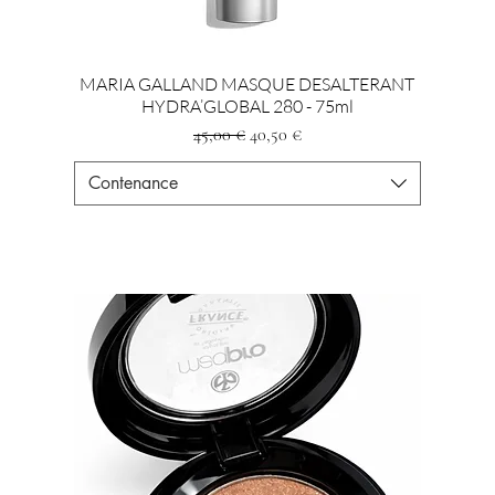
MARIA GALLAND MASQUE DESALTERANT
HYDRA’GLOBAL 280 - 75ml
Standardpreis
Sale-Preis
45,00 €
40,50 €
Contenance