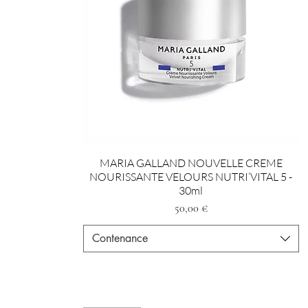
MARIA GALLAND NOUVELLE CREME
NOURISSANTE VELOURS NUTRI’VITAL 5 -
30ml
Preis
50,00 €
Contenance