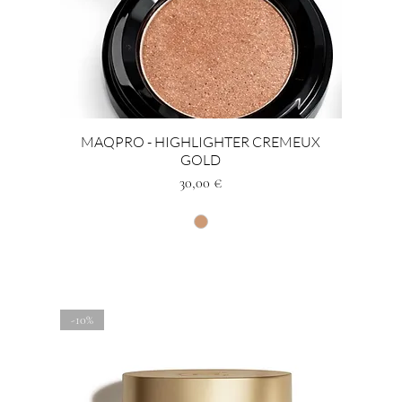
MAQPRO - HIGHLIGHTER CREMEUX
GOLD
Preis
30,00 €
-10%