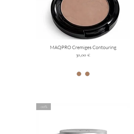
MAQPRO Cremiges Contouring
Preis
30,00 €
-10%