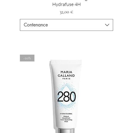
Hydrafuse 4H
Preis
32,00 €
Contenance
-10%