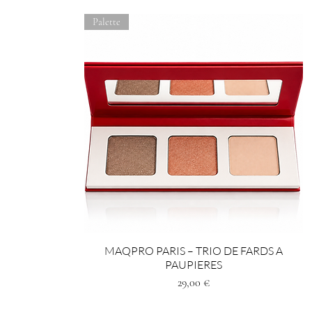
Palette
MAQPRO PARIS – TRIO DE FARDS A
PAUPIERES
Preis
29,00 €