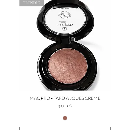
TRENDIG
MAQPRO - FARD A JOUES CREME
Preis
30,00 €