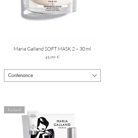
Maria Galland SOFT MASK 2 – 30 ml
Preis
43,00 €
Contenance
Exclusif