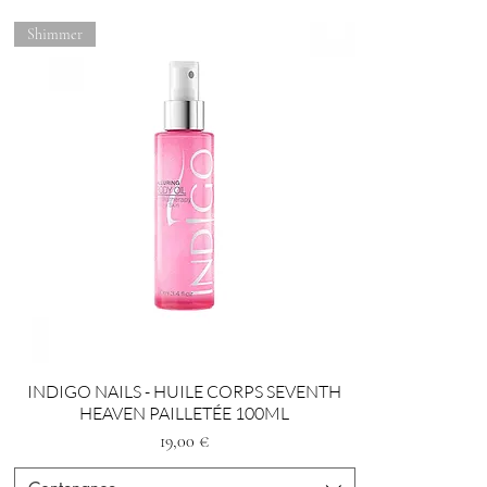
Shimmer
INDIGO NAILS - HUILE CORPS SEVENTH
HEAVEN PAILLETÉE 100ML
Preis
19,00 €