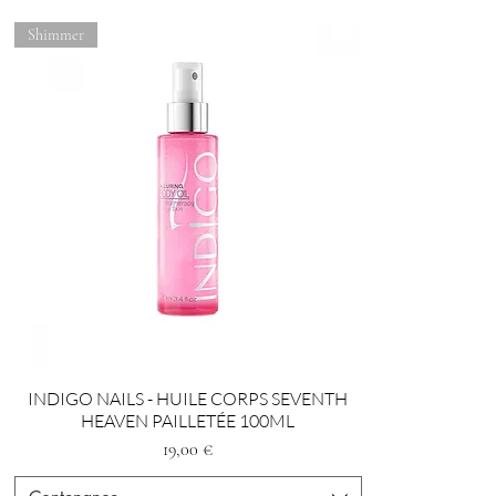
Shimmer
INDIGO NAILS - HUILE CORPS SEVENTH
HEAVEN PAILLETÉE 100ML
Preis
19,00 €