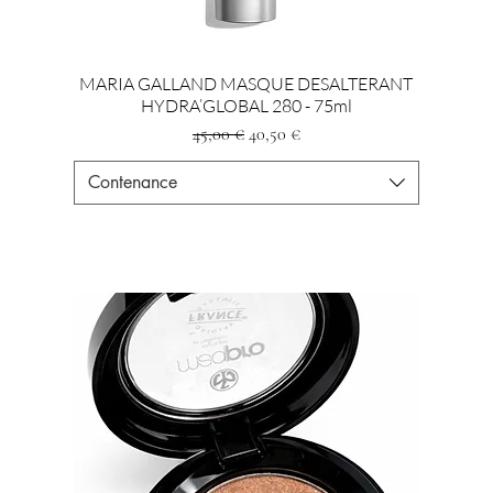
MARIA GALLAND MASQUE DESALTERANT
HYDRA’GLOBAL 280 - 75ml
Standardpreis
Sale-Preis
45,00 €
40,50 €
Contenance