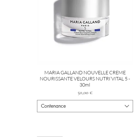
MARIA GALLAND NOUVELLE CREME
NOURISSANTE VELOURS NUTRI’VITAL 5 -
30ml
Preis
50,00 €
Contenance