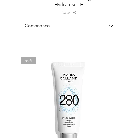
Hydrafuse 4H
Preis
32,00 €
Contenance
-10%