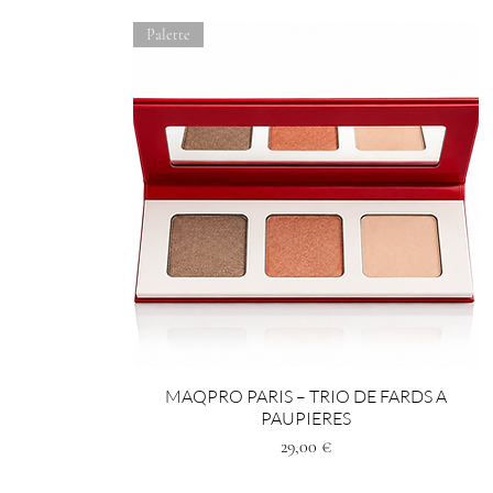
Palette
MAQPRO PARIS – TRIO DE FARDS A
PAUPIERES
Preis
29,00 €