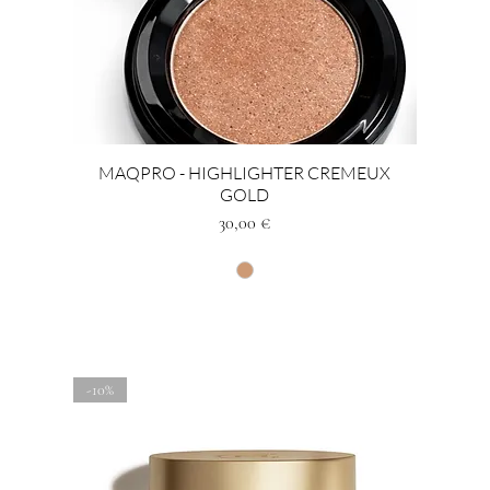
MAQPRO - HIGHLIGHTER CREMEUX
GOLD
Preis
30,00 €
-10%