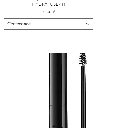
HYDRAFUSE 4H
Preis
10,00 €
Contenance