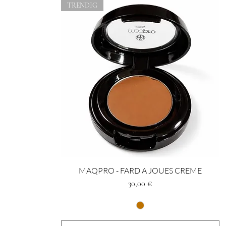
TRENDIG
MAQPRO - FARD A JOUES CREME
Preis
30,00 €