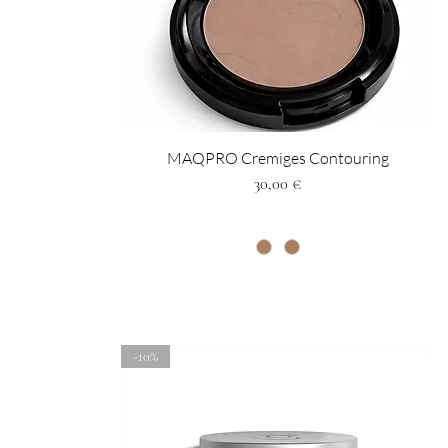
MAQPRO Cremiges Contouring
Preis
30,00 €
-10%