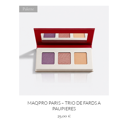
Palette
MAQPRO PARIS – TRIO DE FARDS A
PAUPIERES
Preis
29,00 €