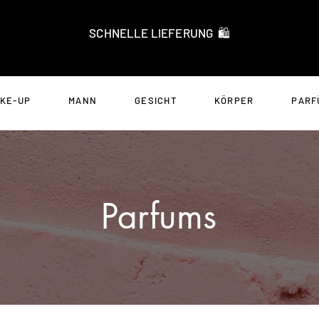
SCHNELLE LIEFERUNG 🛍️
KE-UP
MANN
GESICHT
KÖRPER
PARF
Parfums