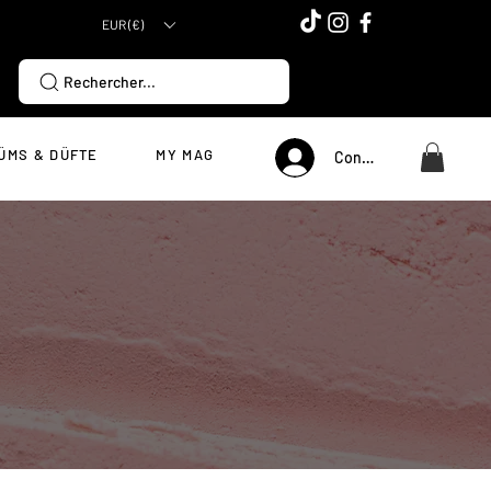
EUR (€)
Rechercher...
ÜMS & DÜFTE
MY MAG
Connexion