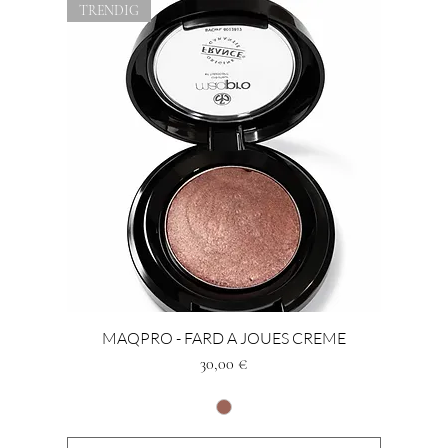
TRENDIG
MAQPRO - FARD A JOUES CREME
Preis
30,00 €