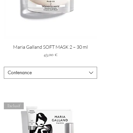
Maria Galland SOFT MASK 2 – 30 ml
Preis
43,00 €
Contenance
Exclusif