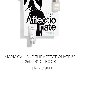
MARIA GALLAND THE AFFECTIONATE 32-
260-581 C2 BOOK
Standardpreis
Sale-Preis
104,80 €
59,00 €