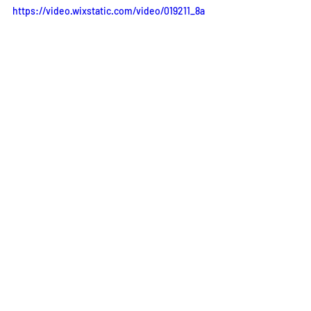
https://video.wixstatic.com/video/019211_8a
e16847a903483b8c2fa74a4ed819e6/1080p/mp
4/file.mp4
Ähnliche Beiträge
Alle ansehen